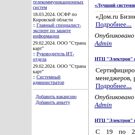
телекоммуникационных
«Лучший системн
систем
18.03.2024
. ОСФР по
«Дом.ru Бизн
Кировской области
Подробнее...
::
Главный специалист-
эксперт по защите
Опубликовано
информации
Admin
29.02.2024
. ООО "Страна
карт"
::
Руководитель ИТ-
НТЦ "Электрон" п
отдела
29.02.2024
. ООО "Страна
Сертифицир
карт"
менеджеров, 
::
Системный
администратор
Подробнее...
Опубликовано
Добавить вакансию
Добавить анкету
Admin
НТЦ "Электрон" п
С 19 по 28