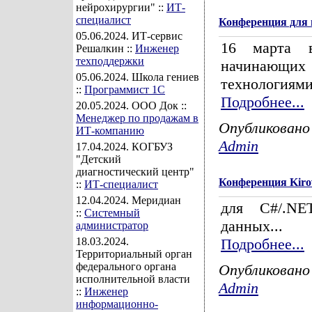
нейрохирургии" ::
ИТ-
специалист
Конференция для
05.06.2024
. ИТ-сервис
16 марта в
Решалкин ::
Инженер
техподдержки
начинающих 
05.06.2024
. Школа гениев
технологиями
::
Программист 1С
Подробнее...
20.05.2024
. ООО Док ::
Менеджер по продажам в
Опубликовано
ИТ-компанию
Admin
17.04.2024
. КОГБУЗ
"Детский
диагностический центр"
Конференция Kirov
::
ИТ-специалист
12.04.2024
. Меридиан
для C#/.NET
::
Системный
данных...
администратор
18.03.2024
.
Подробнее...
Территориальный орган
федерального органа
Опубликовано
исполнительной власти
Admin
::
Инженер
информационно-