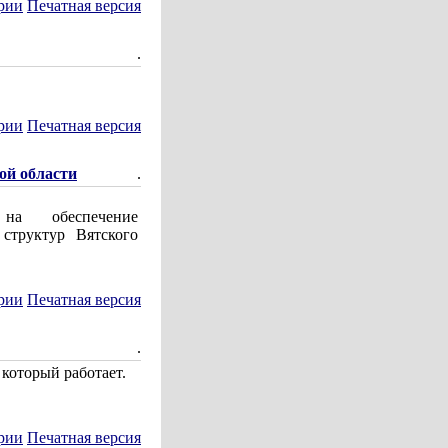
рии
Печатная версия
.
рии
Печатная версия
ой области
.
а обеспечение
структур Вятского
рии
Печатная версия
.
 который работает.
рии
Печатная версия