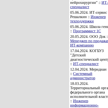
нейрохирургии" ::
ИТ-
специалист
05.06.2024
. ИТ-сервис
Решалкин ::
Инженер
техподдержки
05.06.2024
. Школа ген
::
Программист 1С
20.05.2024
. ООО Док :
Менеджер по продажа
ИТ-компанию
17.04.2024
. КОГБУЗ
"Детский
диагностический цент
::
ИТ-специалист
12.04.2024
. Меридиан
::
Системный
администратор
18.03.2024
.
Территориальный орг
федерального органа
исполнительной власт
::
Инженер
информационно-