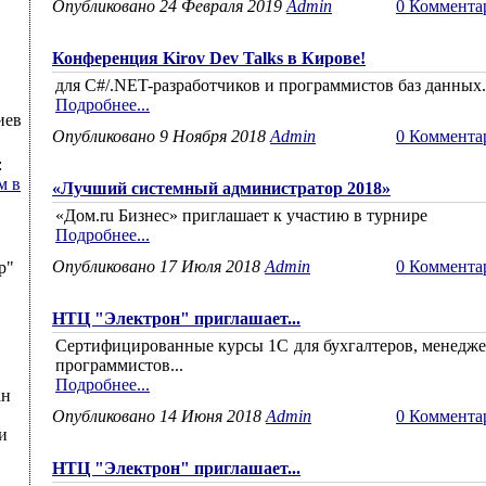
Опубликовано 24 Февраля 2019
Admin
0 Коммента
Конференция Kirov Dev Talks в Кирове!
для C#/.NET-разработчиков и программистов баз данных.
Подробнее...
иев
Опубликовано 9 Ноября 2018
Admin
0 Коммента
:
м в
«Лучший системный администратор 2018»
«Дом.ru Бизнес» приглашает к участию в турнире
Подробнее...
Опубликовано 17 Июля 2018
Admin
0 Коммента
р"
НТЦ "Электрон" приглашает...
Сертифицированные курсы 1С для бухгалтеров, менедже
программистов...
Подробнее...
ан
Опубликовано 14 Июня 2018
Admin
0 Коммента
и
НТЦ "Электрон" приглашает...