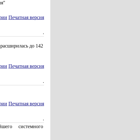
ия"
рии
Печатная версия
.
 расширилась до 142
рии
Печатная версия
.
рии
Печатная версия
.
йшего системного