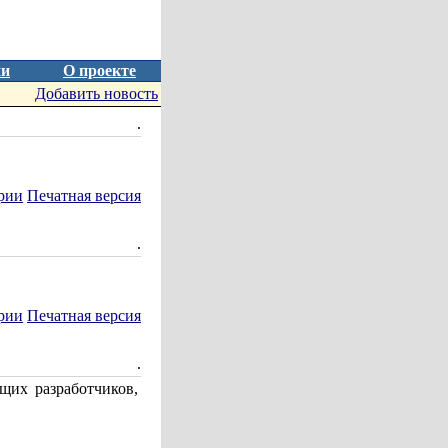
ии
О проекте
Добавить новость
.
рии
Печатная версия
.
рии
Печатная версия
.
щих разработчиков,