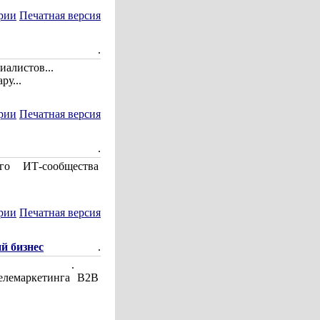
рии
Печатная версия
.
иалистов...
ру...
рии
Печатная версия
.
го ИТ-сообщества
рии
Печатная версия
й бизнес
.
.
елемаркетинга В2В