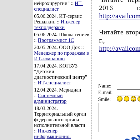
нейрохирургии" ::
ИТ-
2016 г
специалист
http://availc
05.06.2024
. ИТ-сервис
Решалкин ::
Инженер
техподдержки
Читайте втор
05.06.2024
. Школа гениев
г., п
::
Программист 1С
http://availc
20.05.2024
. ООО Док ::
Менеджер по продажам в
ИТ-компанию
17.04.2024
. КОГБУЗ
"Детский
диагностический центр"
::
ИТ-специалист
Name:
12.04.2024
. Меридиан
E-mail:
::
Системный
Smile:
администратор
18.03.2024
.
Территориальный орган
федерального органа
исполнительной власти
::
Инженер
информационно-