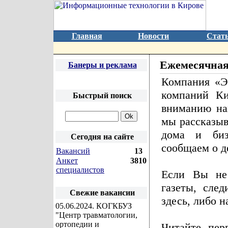
Главная
Новости
Стат
Ежемесячная
Банеры и реклама
Компания «Э
компаний Ки
Быстрый поиск
вниманию на
мы рассказыв
дома и биз
Сегодня на сайте
сообщаем о д
Вакансий
13
Анкет
3810
специалистов
Если Вы не 
газеты, сле
Свежие вакансии
здесь, либо 
05.06.2024
. КОГКБУЗ
"Центр травматологии,
ортопедии и
Читайте пер