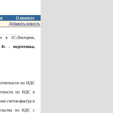
ии
О проекте
Добавить новость
е в 1С:Лектории,
8» - подготовка,
 отчетности по НДС
четности по НДС в
нию счетов-фактур и
тельства по НДС с