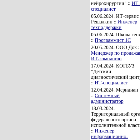
нейрохирургии" ::
ИТ-
специалист
05.06.2024
. ИТ-сервис
Решалкин ::
Инженер
техподдержки
05.06.2024
. Школа ген
::
Программист 1С
20.05.2024
. ООО Док :
Менеджер по продажа
ИТ-компанию
17.04.2024
. КОГБУЗ
"Детский
диагностический цент
::
ИТ-специалист
12.04.2024
. Меридиан
::
Системный
администратор
18.03.2024
.
Территориальный орг
федерального органа
исполнительной власт
::
Инженер
информационно-