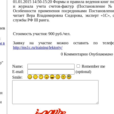
01.01.2015 14:50-15:20 Формы и правила ведения книг п
и журнала учета счетов-фактур (Постановление № 
Особенности применения посредниками Постановле
читает Вера Владимировна Сидорова, эксперт «1С», 
службы РФ III ранга.
иев
Стоимость участия: 900 руб./чел.
:
Заявку на участие можно оставить по телефон
м в
http://ms1c.ru/training/lektoriy/
0 Комментарии
Опубликовано 
р"
Name:
Remember me
E-mail:
(optional)
Smile:
ан
и