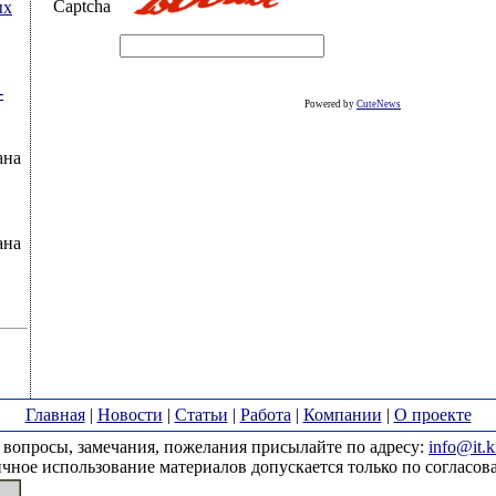
Captcha
ых
-
Powered by
CuteNews
ана
ана
Главная
|
Новости
|
Статьи
|
Работа
|
Компании
|
О проекте
вопросы, замечания, пожелания присылайте по адресу:
info@it.k
чное использование материалов допускается только по согласов