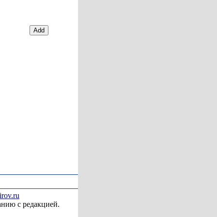
irov.ru
анию с редакцией.