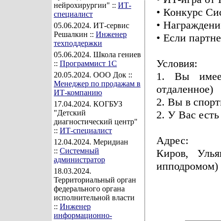
нейрохирургии" ::
ИТ-
• Конкурс Си
специалист
• Награждени
05.06.2024
. ИТ-сервис
Решалкин ::
Инженер
• Если партн
техподдержки
05.06.2024
. Школа гениев
Условия:
::
Программист 1С
1. Вы имее
20.05.2024
. ООО Док ::
Менеджер по продажам в
отдаленное)
ИТ-компанию
2. Вы в спор
17.04.2024
. КОГБУЗ
"Детский
2. У Вас есть
диагностический центр"
::
ИТ-специалист
Адрес:
12.04.2024
. Меридиан
::
Системный
Киров, Улья
администратор
ипподромом)
18.03.2024
.
Территориальный орган
федерального органа
исполнительной власти
::
Инженер
информационно-