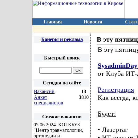
Главная
Новости
Стат
В эту пятниц
Банеры и реклама
В эту пятницу
Быстрый поиск
SysadminDay
от Клуба ИТ-
Сегодня на сайте
Регистрация
Вакансий
13
Как всегда, 
Анкет
3810
специалистов
Будет:
Свежие вакансии
05.06.2024
. КОГКБУЗ
• Лазертаг
"Центр травматологии,
ортопедии и
• ИТ-игра от