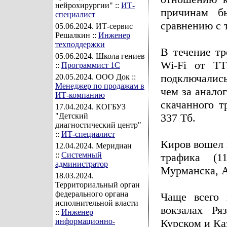
нейрохирургии" ::
ИТ-
причинам б
специалист
сравнению с 
05.06.2024
. ИТ-сервис
Решалкин ::
Инженер
техподдержки
В течение тр
05.06.2024
. Школа гениев
Wi-Fi от ТТ
::
Программист 1С
подключались
20.05.2024
. ООО Док ::
Менеджер по продажам в
чем за анало
ИТ-компанию
скачанного 
17.04.2024
. КОГБУЗ
"Детский
337 Тб.
диагностический центр"
::
ИТ-специалист
Киров вошел 
12.04.2024
. Меридиан
::
Системный
трафика (1
администратор
Мурманска, А
18.03.2024
.
Территориальный орган
федерального органа
Чаще всего 
исполнительной власти
вокзалах Ря
::
Инженер
информационно-
Курском и Ка