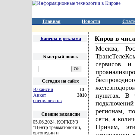
Главная
Новости
Стат
Киров в числ
Банеры и реклама
Москва, Ро
ТрансТелеК
Быстрый поиск
сервисов и
проанализиро
беспроводно
Сегодня на сайте
железнодоро
Вакансий
13
пунктах. В 
Анкет
3810
специалистов
подключений
регионам, п
Свежие вакансии
сети, а коли
05.06.2024
. КОГКБУЗ
Причем, эт
"Центр травматологии,
ортопедии и
отношению к