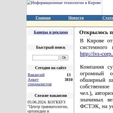
Главная
Новости
Стат
Открылось п
Банеры и реклама
В Кирове от
системного 
Быстрый поиск
http://ivs-corp
Компания су
Сегодня на сайте
огромный о
Вакансий
13
обширный шт
Анкет
3810
специалистов
собственное
чел.), автор
Свежие вакансии
значимых ве
05.06.2024
. КОГКБУЗ
ФСТЭК, на ус
"Центр травматологии,
ортопедии и