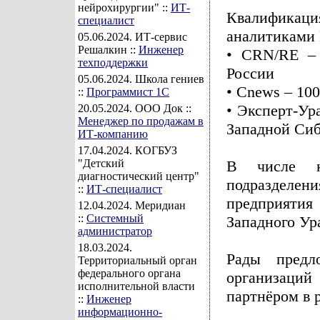
нейрохирургии" ::
ИТ-
Квалификац
специалист
аналитиками 
05.06.2024
. ИТ-сервис
Решалкин ::
Инженер
• CRN/RE – 
техподдержки
России
05.06.2024
. Школа гениев
• Cnews – 10
::
Программист 1С
• Эксперт-Ур
20.05.2024
. ООО Док ::
Менеджер по продажам в
Западной Си
ИТ-компанию
17.04.2024
. КОГБУЗ
"Детский
В числе к
диагностический центр"
подразделе
::
ИТ-специалист
предприяти
12.04.2024
. Меридиан
::
Системный
Западного Ура
администратор
18.03.2024
.
Рады предл
Территориальный орган
федерального органа
организаций
исполнительной власти
партнёром в 
::
Инженер
информационно-