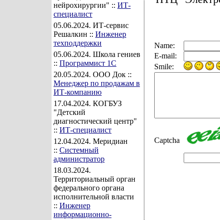
нейрохирургии" ::
ИТ-
специалист
05.06.2024
. ИТ-сервис
Решалкин ::
Инженер
техподдержки
Name:
05.06.2024
. Школа гениев
E-mail:
::
Программист 1С
Smile:
20.05.2024
. ООО Док ::
Менеджер по продажам в
ИТ-компанию
17.04.2024
. КОГБУЗ
"Детский
диагностический центр"
::
ИТ-специалист
Captcha
12.04.2024
. Меридиан
::
Системный
администратор
18.03.2024
.
Территориальный орган
федерального органа
исполнительной власти
::
Инженер
информационно-