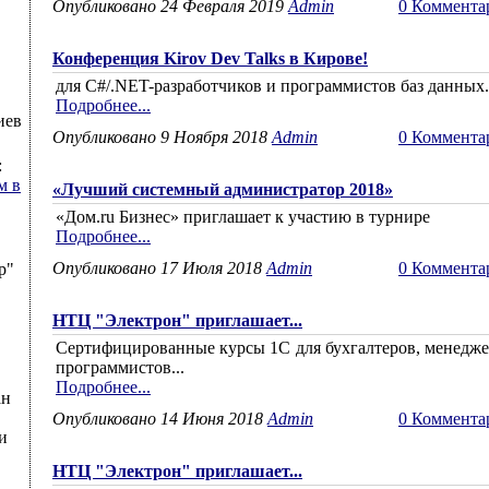
Опубликовано 24 Февраля 2019
Admin
0 Коммента
Конференция Kirov Dev Talks в Кирове!
для C#/.NET-разработчиков и программистов баз данных.
Подробнее...
иев
Опубликовано 9 Ноября 2018
Admin
0 Коммента
:
м в
«Лучший системный администратор 2018»
«Дом.ru Бизнес» приглашает к участию в турнире
Подробнее...
Опубликовано 17 Июля 2018
Admin
0 Коммента
р"
НТЦ "Электрон" приглашает...
Сертифицированные курсы 1С для бухгалтеров, менедже
программистов...
Подробнее...
ан
Опубликовано 14 Июня 2018
Admin
0 Коммента
и
НТЦ "Электрон" приглашает...