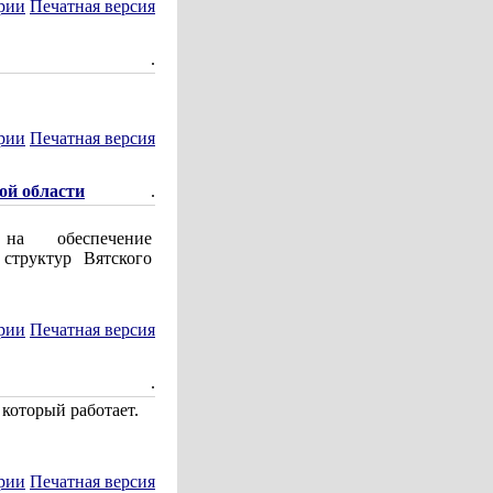
рии
Печатная версия
.
рии
Печатная версия
ой области
.
а обеспечение
структур Вятского
рии
Печатная версия
.
 который работает.
рии
Печатная версия