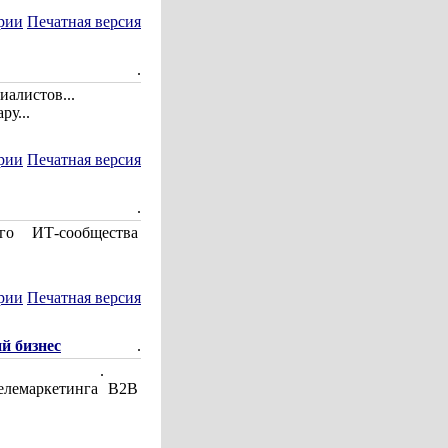
рии
Печатная версия
.
иалистов...
ру...
рии
Печатная версия
.
го ИТ-сообщества
рии
Печатная версия
й бизнес
.
.
елемаркетинга В2В