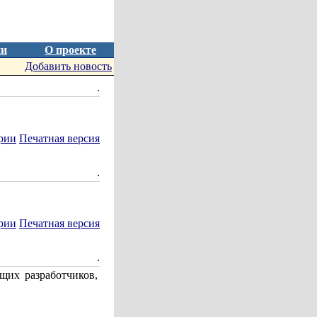
ии
О проекте
Добавить новость
.
рии
Печатная версия
.
рии
Печатная версия
.
щих разработчиков,