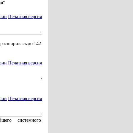
ия"
рии
Печатная версия
.
 расширилась до 142
рии
Печатная версия
.
рии
Печатная версия
.
йшего системного