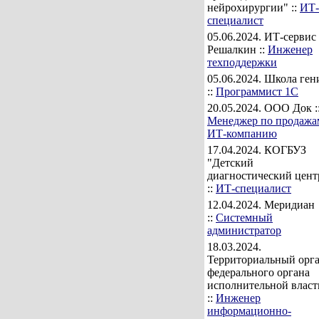
нейрохирургии" ::
ИТ-
специалист
05.06.2024
. ИТ-сервис
Решалкин ::
Инженер
техподдержки
05.06.2024
. Школа ген
::
Программист 1С
20.05.2024
. ООО Док :
Менеджер по продажа
ИТ-компанию
17.04.2024
. КОГБУЗ
"Детский
диагностический цент
::
ИТ-специалист
12.04.2024
. Меридиан
::
Системный
администратор
18.03.2024
.
Территориальный орг
федерального органа
исполнительной власт
::
Инженер
информационно-