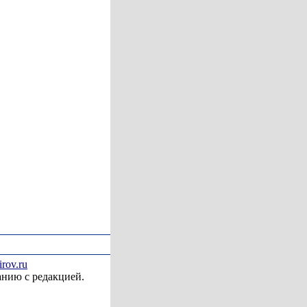
irov.ru
анию с редакцией.