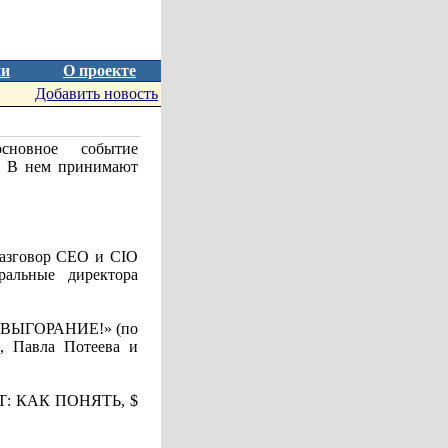
ии
О проекте
Добавить новость
новное событие
и. В нем принимают
азговор CEO и CIO
ральные директора
 ВЫГОРАНИЕ!» (по
, Павла Потеева и
ЕКТ: КАК ПОНЯТЬ, $