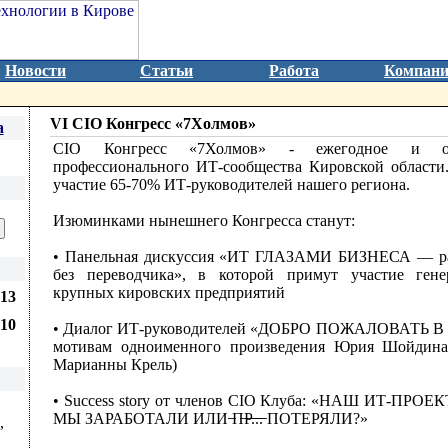
Новости
Статьи
Работа
Компан
VI CIO Конгресс «7Холмов»
а
CIO Конгресс «7Холмов» - ежегодное и ос
профессионального ИТ-сообщества Кировской област
участие 65-70% ИТ-руководителей нашего региона.
Изюминками нынешнего Конгресса станут:
• Панельная дискуссия «ИТ ГЛАЗАМИ БИЗНЕСА — р
без переводчика», в которой примут участие гене
крупных кировских предприятий
13
810
• Диалог ИТ-руководителей «ДОБРО ПОЖАЛОВАТЬ В
мотивам одноименного произведения Юрия Шойдина
Марианны Крель)
• Success story от членов CIO Клуба: «НАШ ИТ-ПРО
МЫ ЗАРАБОТАЛИ ИЛИ ̶П̶Р̶.̶.̶.̶ ПОТЕРЯЛИ?»
,