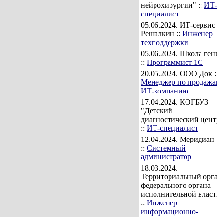
нейрохирургии" ::
ИТ-
специалист
05.06.2024
. ИТ-сервис
Решалкин ::
Инженер
техподдержки
05.06.2024
. Школа ген
::
Программист 1С
20.05.2024
. ООО Док :
Менеджер по продажа
ИТ-компанию
17.04.2024
. КОГБУЗ
"Детский
диагностический цент
::
ИТ-специалист
12.04.2024
. Меридиан
::
Системный
администратор
18.03.2024
.
Территориальный орг
федерального органа
исполнительной власт
::
Инженер
информационно-