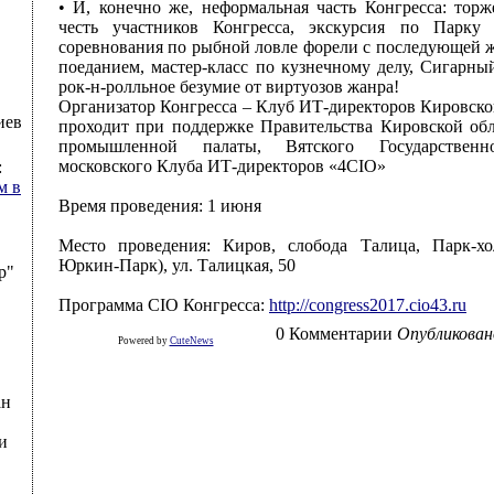
• И, конечно же, неформальная часть Конгресса: тор
честь участников Конгресса, экскурсия по Парку
соревнования по рыбной ловле форели с последующей 
поеданием, мастер-класс по кузнечному делу, Сигарны
рок-н-ролльное безумие от виртуозов жанра!
Организатор Конгресса – Клуб ИТ-директоров Кировско
иев
проходит при поддержке Правительства Кировской обл.
промышленной палаты, Вятского Государственно
московского Клуба ИТ-директоров «4CIO»
:
м в
Время проведения: 1 июня
Место проведения: Киров, слобода Талица, Парк-хо
Юркин-Парк), ул. Талицкая, 50
р"
Программа CIO Конгресса:
http://congress2017.cio43.ru
0 Комментарии
Опубликован
Powered by
CuteNews
ан
и