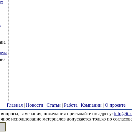
ых
-
ана
дела
ана
Главная
|
Новости
|
Статьи
|
Работа
|
Компании
|
О проекте
вопросы, замечания, пожелания присылайте по адресу:
info@it.k
чное использование материалов допускается только по согласов