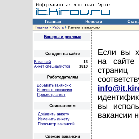
Главная
Новости
Стать
Главная
Работа
Изменить вакансию
Банеры и реклама
Если вы х
Сегодня на сайте
на сайте
Вакансий
13
Анкет специалистов
3810
страни
Работодателям
соответс
Добавить вакансию
info@it.kir
Изменить вакансию
Просмотр анкет
идентифик
вы исполь
Соискателям
вакансии н
Добавить анкету
Изменить анкету
Просмотр вакансий
Свежие вакансии