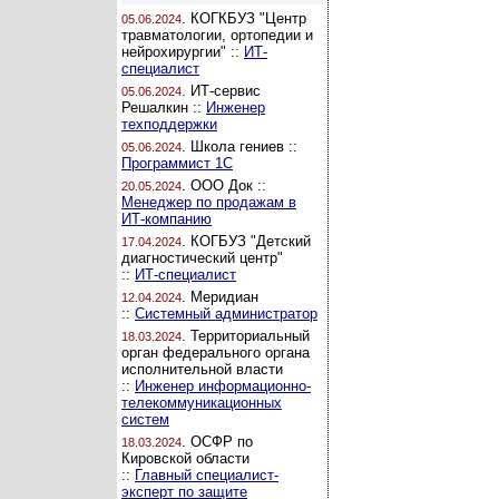
. КОГКБУЗ "Центр
05.06.2024
травматологии, ортопедии и
нейрохирургии" ::
ИТ-
специалист
. ИТ-сервис
05.06.2024
Решалкин ::
Инженер
техподдержки
. Школа гениев ::
05.06.2024
Программист 1С
. ООО Док ::
20.05.2024
Менеджер по продажам в
ИТ-компанию
. КОГБУЗ "Детский
17.04.2024
диагностический центр"
::
ИТ-специалист
. Меридиан
12.04.2024
::
Системный администратор
. Территориальный
18.03.2024
орган федерального органа
исполнительной власти
::
Инженер информационно-
телекоммуникационных
систем
. ОСФР по
18.03.2024
Кировской области
::
Главный специалист-
эксперт по защите