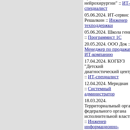
нейрохирургии" ::
ИТ-
специалист
05.06.2024
. ИТ-сервис
Решалкин ::
Инженер
техподдержки
05.06.2024
. Школа ген
::
Программист 1С
20.05.2024
. ООО Док :
Менеджер по продажа
ИТ-компанию
17.04.2024
. КОГБУЗ
"Детский
диагностический цент
::
ИТ-специалист
12.04.2024
. Меридиан
::
Системный
администратор
18.03.2024
.
Территориальный орг
федерального органа
исполнительной власт
::
Инженер
информационно-