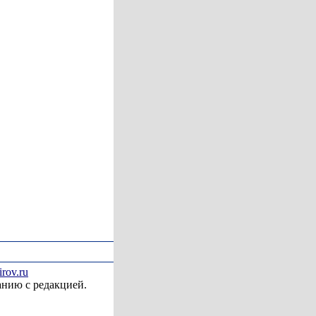
irov.ru
анию с редакцией.