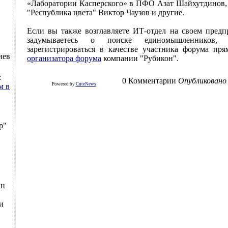
«Лаборатории Касперского» в ПФО Азат Шайхутдинов,
"Республика цвета" Виктор Чаузов и другие.
Если вы также возглавляете ИТ-отдел на своем предп
задумываетесь о поиске единомышленников
зарегистрироваться в качестве участника форума пр
иев
организатора форума
компании "Рубикон".
:
0 Комментарии
Опубликовано
Powered by
CuteNews
м в
р"
ан
и