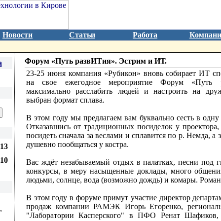
Новости
Статьи
Работа
Компан
Форум «Путь развИТия». Эстрим и ИТ.
а
23-25 июня компания «Рубикон» вновь собирает ИТ сп
на свое ежегодное мероприятие Форум «Путь 
максимально расслабить людей и настроить на дру
выбран формат сплава.
В этом году мы предлагаем вам буквально сесть в одну
Отказавшись от традиционных посиделок у проектора,
посидеть сначала за веслами и сплавится по р. Немда, а 
душевно пообщаться у костра.
13
810
Вас ждёт незабываемый отдых в палатках, песни под г
конкурсы, в меру насыщенные доклады, много общени
людьми, солнце, вода (возможно дождь) и комары. Роман
В этом году в форуме примут участие директор департ
продаж компании РАМЭК Игорь Егоренко, региональ
,
"Лаборатории Касперского" в ПФО Ренат Шафиков