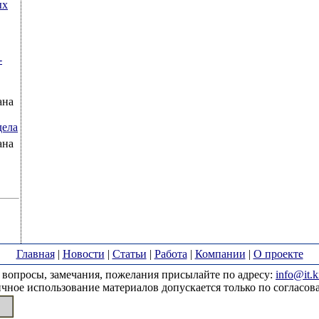
ых
-
ана
дела
ана
Главная
|
Новости
|
Статьи
|
Работа
|
Компании
|
О проекте
вопросы, замечания, пожелания присылайте по адресу:
info@it.k
чное использование материалов допускается только по согласов