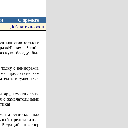
ии
О проекте
Добавить новость
ециалистов области
развИТия». Чтобы
жескую беседу был
 лодку с вендорами!
 мы предлагаем вам
затем за кружкой чая
итару, тематические
я с замечательными
тика!
амента региональных
ный представитель
, Ведущий инженер